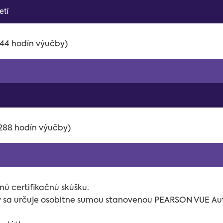
etí
 144 hodín výučby)
 288 hodín výučby)
ú certifikačnú skúšku.
ky sa určuje osobitne sumou stanovenou
PEARSON VUE Auth