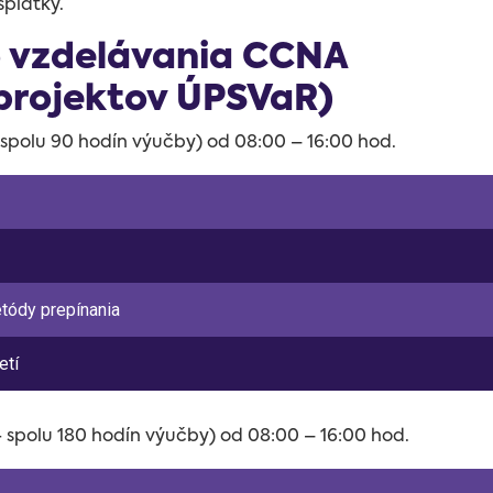
splátky.
o vzdelávania CCNA
projektov ÚPSVaR)
- spolu 90 hodín výučby) od 08:00 – 16:00 hod.
tódy prepínania
etí
 - spolu 180 hodín výučby) od 08:00 – 16:00 hod.