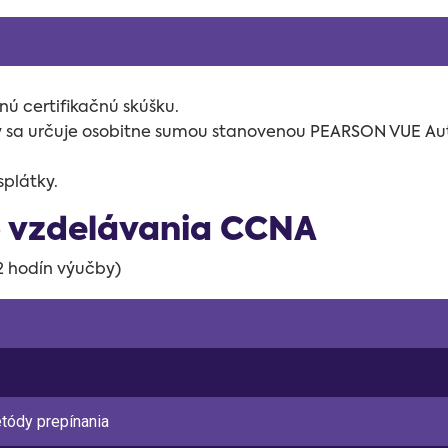
ú certifikačnú skúšku.
ky sa určuje osobitne sumou stanovenou
PEARSON VUE Auth
splátky.
o vzdelávania CCNA
72 hodín výučby)
tódy prepínania