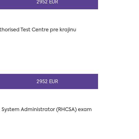
2952 EUR
orised Test Centre pre krajinu
2952 EUR
d System Administrator (RHCSA) exam