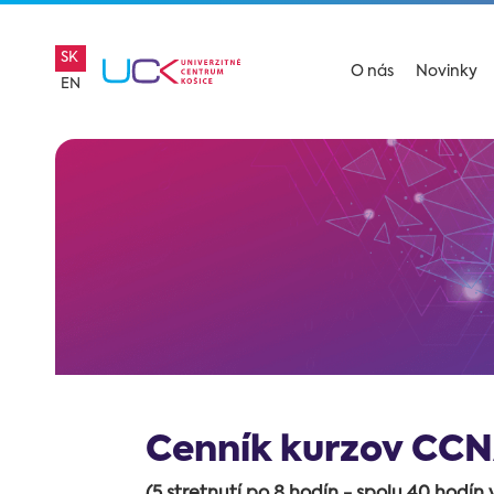
SK
O nás
Novinky
EN
Cenník kurzov CC