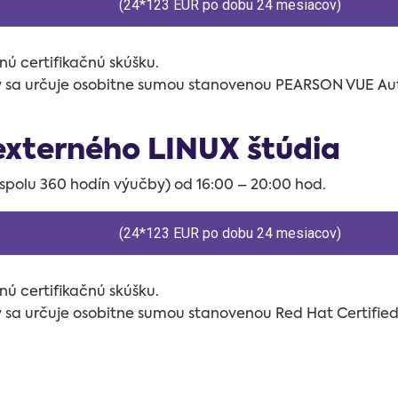
(24*123 EUR po dobu 24 mesiacov)
ú certifikačnú skúšku.
ky sa určuje osobitne sumou stanovenou
PEARSON VUE Auth
externého LINUX štúdia
- spolu 360 hodín výučby) od 16:00 – 20:00 hod.
(24*123 EUR po dobu 24 mesiacov)
ú certifikačnú skúšku.
ky sa určuje osobitne sumou stanovenou
Red Hat Certifie