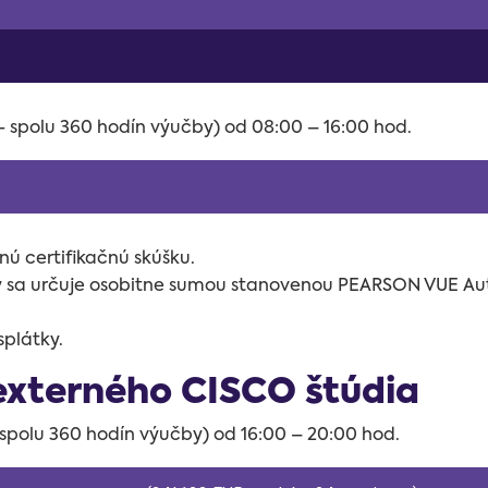
 - spolu 360 hodín výučby) od 08:00 – 16:00 hod.
ú certifikačnú skúšku.
ky sa určuje osobitne sumou stanovenou
PEARSON VUE Auth
splátky.
externého CISCO štúdia
- spolu 360 hodín výučby) od 16:00 – 20:00 hod.