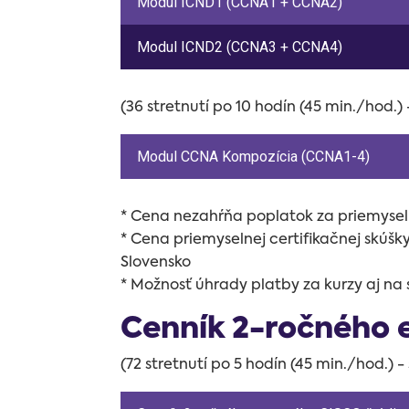
Modul ICND1 (CCNA1 + CCNA2)
Modul ICND2 (CCNA3 + CCNA4)
(36 stretnutí po 10 hodín (45 min./hod.)
Modul CCNA Kompozícia (CCNA1-4)
* Cena nezahŕňa poplatok za priemyseln
* Cena priemyselnej certifikačnej skúš
Slovensko
* Možnosť úhrady platby za kurzy aj na 
Cenník 2-ročného 
(72 stretnutí po 5 hodín (45 min./hod.) 