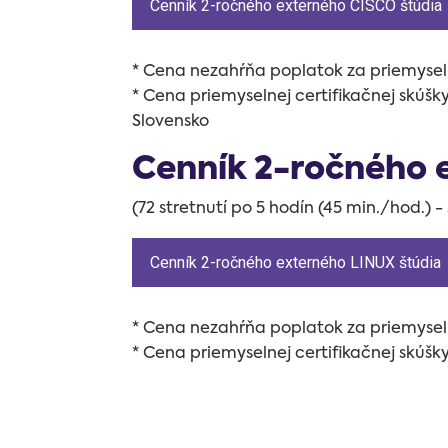
Cenník 2-ročného externého CISCO štúdia
* Cena nezahŕňa poplatok za priemyseln
* Cena priemyselnej certifikačnej skúš
Slovensko
Cenník 2-ročného 
(72 stretnutí po 5 hodín (45 min./hod.) 
Cenník 2-ročného externého LINUX štúdia
* Cena nezahŕňa poplatok za priemyseln
* Cena priemyselnej certifikačnej skúš