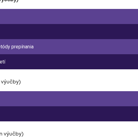
 výučby)
tódy prepínania
etí
n výučby)
ín výučby)