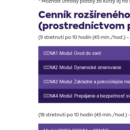
* Možnosť úhrady platby za kurzy aj na 
Cenník rozšírenéh
(prostredníctvom 
(9 stretnutí po 10 hodín (45 min./hod.) 
CCNA1 Modul: Úvod do sietí
CCNA2 Modul: Dynamické smerovanie
CCNA3 Modul: Základné a pokročilejšie me
CCNA4 Modul: Prepájanie a bezpečnosť si
(18 stretnutí po 10 hodín (45 min./hod.)